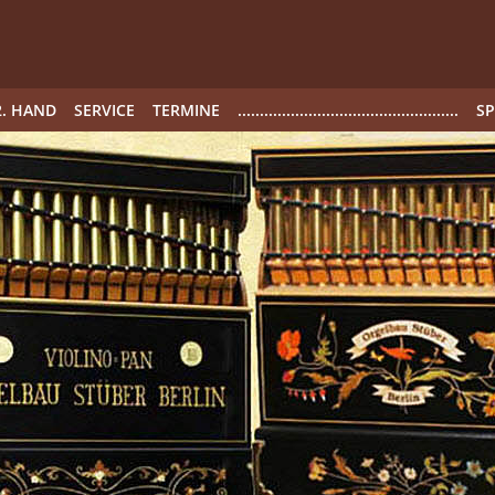
2. HAND
SERVICE
TERMINE
..................................................
S