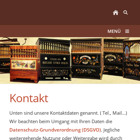
MENÜ
Kontakt
Unten sind unsere Kontaktdaten genannt. ( Tel., Mail...)
Wir beachten beim Umgang mit Ihren Daten die
Datenschutz-Grundverordnung (DSGVO)
. Jegliche
weitergehende Nutzung oder Weitergabe wird durch