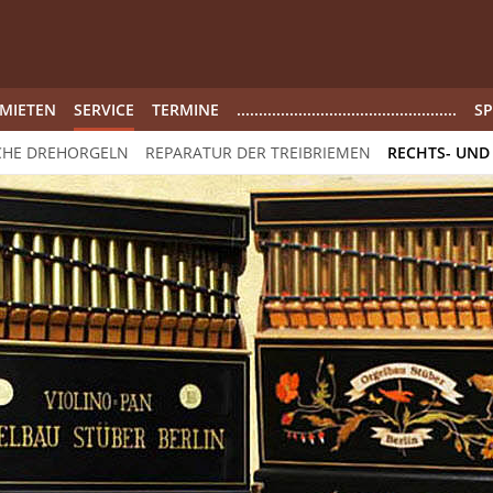
MIETEN
SERVICE
TERMINE
..................................................
S
CHE DREHORGELN
REPARATUR DER TREIBRIEMEN
RECHTS- UND