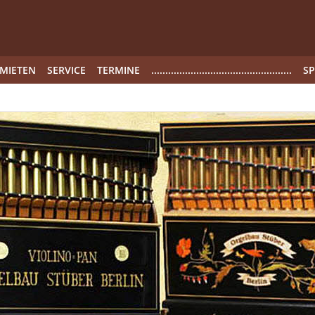
MIETEN
SERVICE
TERMINE
..................................................
S